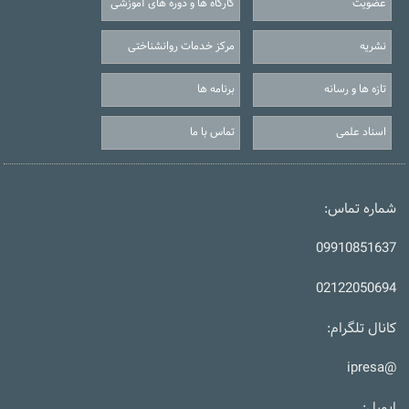
عضویت
کارگاه ها و دوره های آموزشی
نشریه
مرکز خدمات روانشناختی
تازه ها و رسانه
برنامه ها
اسناد علمی
تماس با ما
شماره تماس:
09910851637
02122050694
کانال تلگرام:
@ipresa
ایمیل: