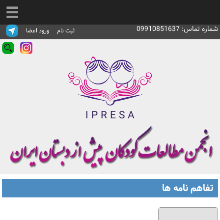
شماره تماس: 09910851637
ثبت نام
ورود اعضا
I
P
R
E
S
A
تفاهم نامه ها