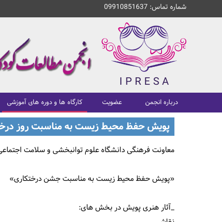
شماره تماس: 09910851637
I
P
R
E
S
A
درباره انجمن
عضویت
کارگاه ها و دوره های آموزشی
پویش حفظ محیط زیست به مناسبت روز درخت
معاونت فرهنگی دانشگاه علوم توانبخشی و سلامت اجتماعی 
«پویش حفظ محیط زیست به مناسبت جشن درختکاری»
_آثار هنری پویش در بخش های: