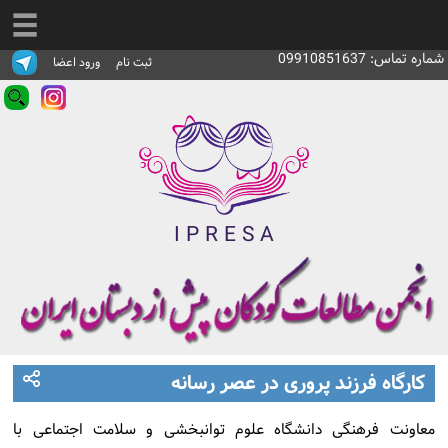
شماره تماس: 09910851637
ثبت نام
ورود اعضا
I
P
R
E
S
A
کارگاه فرزند پروری در عصر رسانه
معاونت فرهنگی دانشگاه علوم توانبخشی و سلامت اجتماعی با