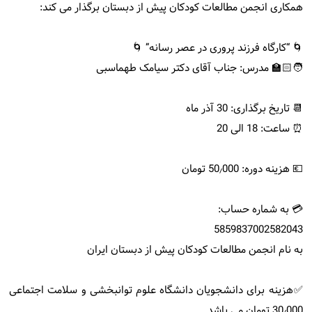
همکاری انجمن مطالعات کودکان پیش از دبستان برگذار می کند:
🌀 “کارگاه فرزند پروری در عصر رسانه” 🌀
🧑🏻‍🏫 مدرس: جناب آقای دکتر سیامک طهماسبی
📆 تاریخ برگذاری: 30 آذر ماه
⏰ ساعت: 18 الی 20
💶 هزینه دوره: 50٫000 تومان
💳 به شماره حساب:
5859837002582043
به نام انجمن مطالعات کودکان پیش از دبستان ایران
✅هزینه برای دانشجویان دانشگاه علوم توانبخشی و سلامت اجتماعی
30٫000 تومان می باشد.