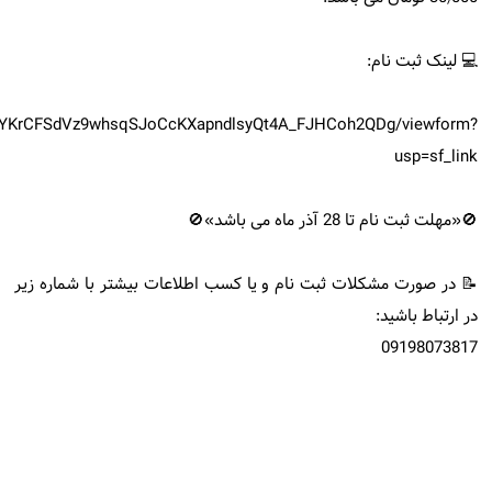
💻 لینک ثبت نام:
3y1YKrCFSdVz9whsqSJoCcKXapndlsyQt4A_FJHCoh2QDg/viewform?
usp=sf_link
🚫«مهلت ثبت نام تا 28 آذر ماه می باشد»🚫
📝 در صورت مشکلات ثبت نام و یا کسب اطلاعات بیشتر با شماره زیر
در ارتباط باشید:
09198073817